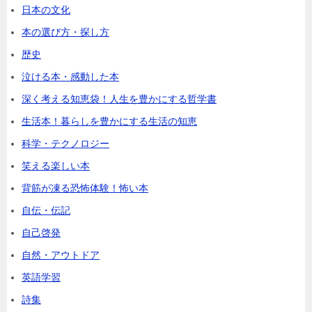
日本の文化
本の選び方・探し方
歴史
泣ける本・感動した本
深く考える知恵袋！人生を豊かにする哲学書
生活本！暮らしを豊かにする生活の知恵
科学・テクノロジー
笑える楽しい本
背筋が凍る恐怖体験！怖い本
自伝・伝記
自己啓発
自然・アウトドア
英語学習
詩集