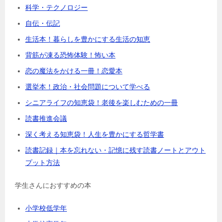
科学・テクノロジー
自伝・伝記
生活本！暮らしを豊かにする生活の知恵
背筋が凍る恐怖体験！怖い本
恋の魔法をかける一冊！恋愛本
選挙本！政治・社会問題について学べる
シニアライフの知恵袋！老後を楽しむための一冊
読書推進会議
深く考える知恵袋！人生を豊かにする哲学書
読書記録｜本を忘れない・記憶に残す読書ノートとアウト
プット方法
学生さんにおすすめの本
小学校低学年