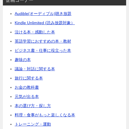
企画コーナー
Audible(オーディブル)聴き放題
Kindle Unlimited (読み放題対象）
泣ける本・感動した本
英語学習におすすめの本・教材
ビジネス書・仕事に役立った本
趣味の本
議論・対話に関する本
旅行に関する本
お金の教科書
元気が出る本
本の選び方・探し方
料理・食事がもっと楽しくなる本
トレーニング・運動