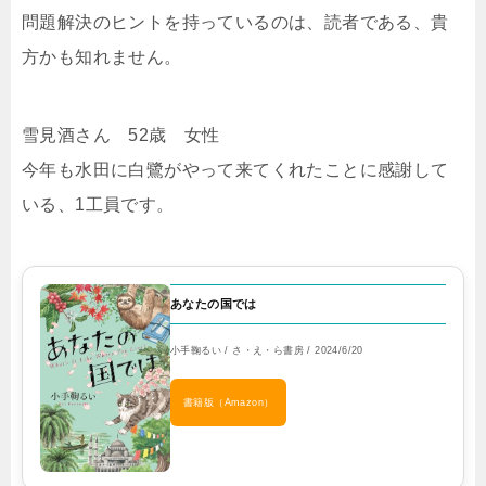
問題解決のヒントを持っているのは、読者である、貴
方かも知れません。
雪見酒さん 52歳 女性
今年も水田に白鷺がやって来てくれたことに感謝して
いる、1工員です。
あなたの国では
小手鞠るい / さ・え・ら書房 / 2024/6/20
書籍版（Amazon）