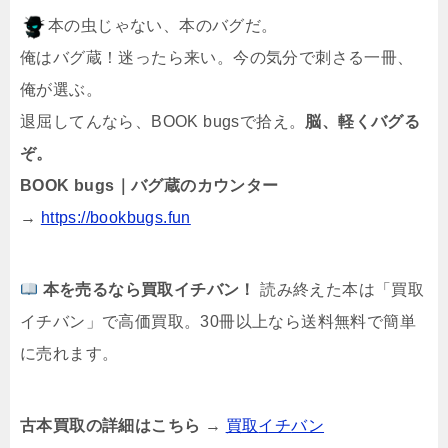
本の虫じゃない、本のバグだ。
俺はバグ蔵！迷ったら来い。今の気分で刺さる一冊、
俺が選ぶ。
退屈してんなら、BOOK bugsで拾え。
脳、軽くバグる
ぞ。
BOOK bugs｜バグ蔵のカウンター
→
https://bookbugs.fun
本を売るなら買取イチバン！
読み終えた本は「買取
イチバン」で高価買取。30冊以上なら送料無料で簡単
に売れます。
古本買取の詳細はこちら
→
買取
イチ
バン