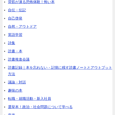
背筋が凍る恐怖体験！怖い本
自伝・伝記
自己啓発
自然・アウトドア
英語学習
詩集
読書・本
読書推進会議
読書記録｜本を忘れない・記憶に残す読書ノートとアウトプット
方法
議論・対話
趣味の本
転職・就職活動・新入社員
選挙本！政治・社会問題について学べる