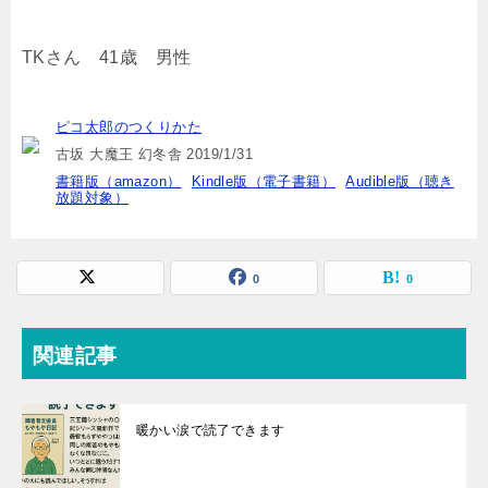
TKさん 41歳 男性
ピコ太郎のつくりかた
古坂 大魔王 幻冬舎 2019/1/31
書籍版（amazon）
Kindle版（電子書籍）
Audible版（聴き
放題対象）
0
0
関連記事
暖かい涙で読了できます