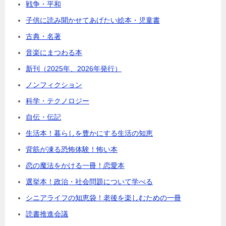
戦争・平和
子供に読み聞かせてあげたい絵本・児童書
古典・名著
音楽にまつわる本
新刊（2025年、2026年発行）
ノンフィクション
科学・テクノロジー
自伝・伝記
生活本！暮らしを豊かにする生活の知恵
背筋が凍る恐怖体験！怖い本
恋の魔法をかける一冊！恋愛本
選挙本！政治・社会問題について学べる
シニアライフの知恵袋！老後を楽しむための一冊
読書推進会議