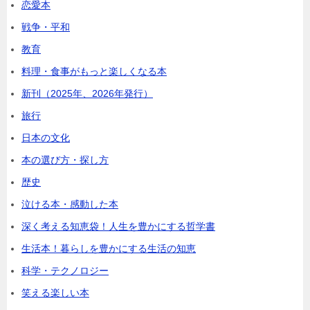
恋愛本
戦争・平和
教育
料理・食事がもっと楽しくなる本
新刊（2025年、2026年発行）
旅行
日本の文化
本の選び方・探し方
歴史
泣ける本・感動した本
深く考える知恵袋！人生を豊かにする哲学書
生活本！暮らしを豊かにする生活の知恵
科学・テクノロジー
笑える楽しい本