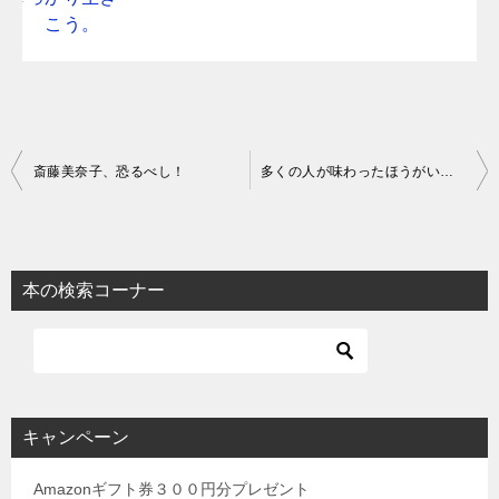
投
斎藤美奈子、恐るべし！
多くの人が味わったほうがいい衝撃
稿
ナ
ビ
本の検索コーナー
ゲ
ー
シ
ョ
キャンペーン
ン
Amazonギフト券３００円分プレゼント