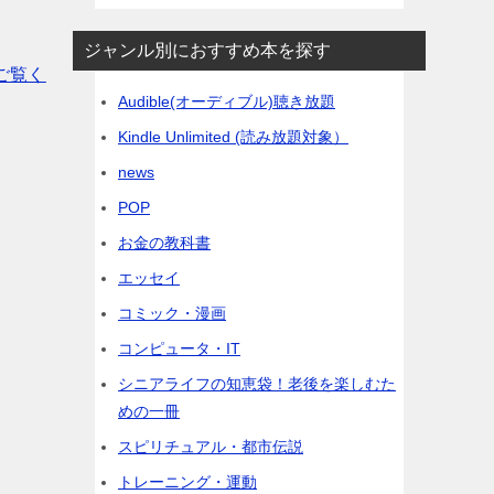
ジャンル別におすすめ本を探す
ご覧く
Audible(オーディブル)聴き放題
Kindle Unlimited (読み放題対象）
news
POP
お金の教科書
エッセイ
コミック・漫画
コンピュータ・IT
シニアライフの知恵袋！老後を楽しむた
めの一冊
スピリチュアル・都市伝説
トレーニング・運動