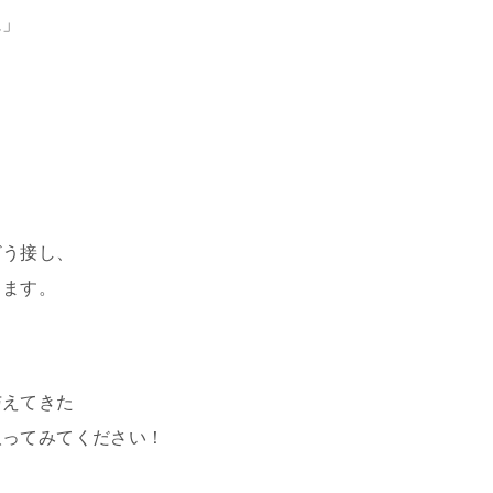
に」
どう接し、
します。
与えてきた
取ってみてください！