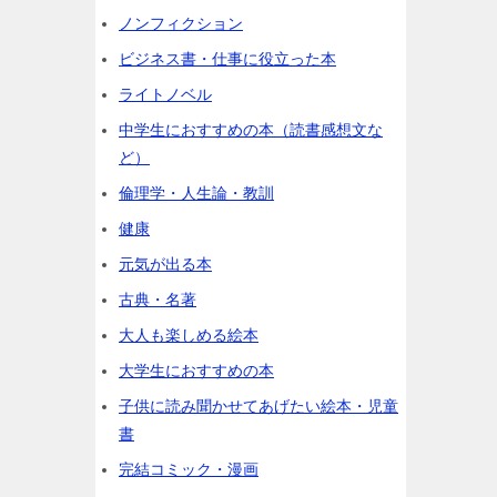
ノンフィクション
ビジネス書・仕事に役立った本
ライトノベル
中学生におすすめの本（読書感想文な
ど）
倫理学・人生論・教訓
健康
元気が出る本
古典・名著
大人も楽しめる絵本
大学生におすすめの本
子供に読み聞かせてあげたい絵本・児童
書
完結コミック・漫画