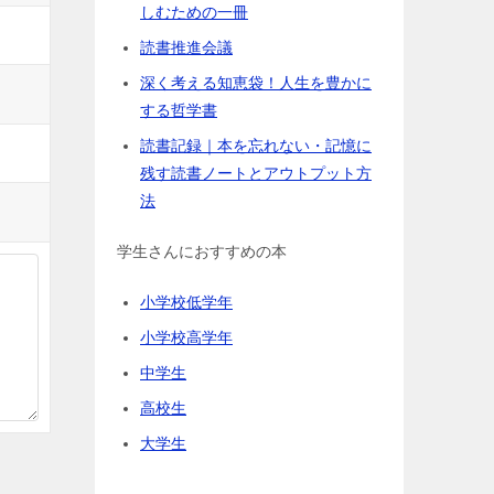
しむための一冊
読書推進会議
深く考える知恵袋！人生を豊かに
する哲学書
読書記録｜本を忘れない・記憶に
残す読書ノートとアウトプット方
法
学生さんにおすすめの本
小学校低学年
小学校高学年
中学生
高校生
大学生