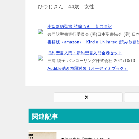
ひつじさん 44歳 女性
小型新約聖書 詩編つき – 新共同訳
共同訳聖書実行委員会 (著)日本聖書協会 (著) 日本聖
書籍版（amazon）
Kindle Unlimited (読み
旧約聖書入門・新約聖書入門全巻セット
三浦 綾子 パンローリング株式会社 2021/10/13
Audible聴き放題対象（オーディオブック）
関連記事