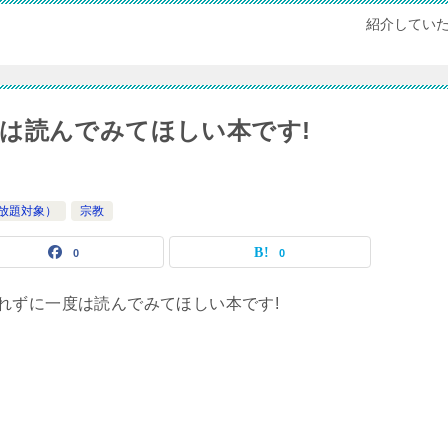
紹介してい
は読んでみてほしい本です!
(読み放題対象）
宗教
0
0