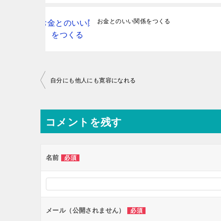
お金とのいい関係をつくる
投
自分にも他人にも寛容になれる
稿
ナ
コメントを残す
ビ
ゲ
ー
名前
必須
シ
ョ
ン
メール（公開されません）
必須