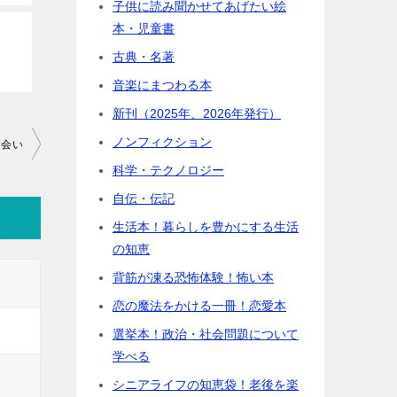
子供に読み聞かせてあげたい絵
本・児童書
古典・名著
音楽にまつわる本
新刊（2025年、2026年発行）
ノンフィクション
出会い
科学・テクノロジー
自伝・伝記
生活本！暮らしを豊かにする生活
の知恵
背筋が凍る恐怖体験！怖い本
恋の魔法をかける一冊！恋愛本
選挙本！政治・社会問題について
学べる
シニアライフの知恵袋！老後を楽