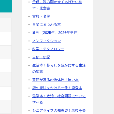
子供に読み聞かせてあげたい絵
本・児童書
古典・名著
音楽にまつわる本
新刊（2025年、2026年発行）
ノンフィクション
科学・テクノロジー
自伝・伝記
生活本！暮らしを豊かにする生活
の知恵
背筋が凍る恐怖体験！怖い本
恋の魔法をかける一冊！恋愛本
選挙本！政治・社会問題について
学べる
シニアライフの知恵袋！老後を楽