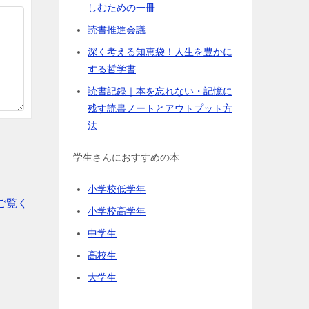
しむための一冊
読書推進会議
深く考える知恵袋！人生を豊かに
する哲学書
読書記録｜本を忘れない・記憶に
残す読書ノートとアウトプット方
法
学生さんにおすすめの本
小学校低学年
ご覧く
小学校高学年
中学生
高校生
大学生