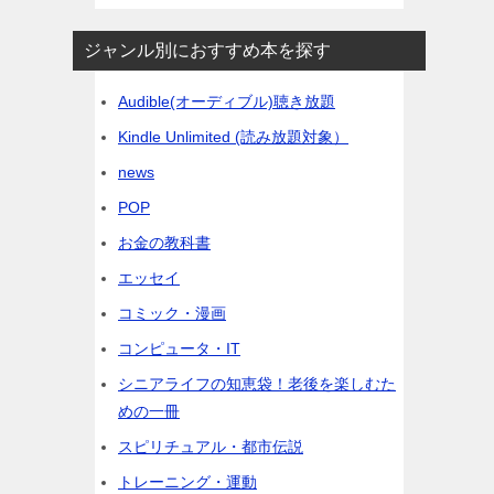
ジャンル別におすすめ本を探す
Audible(オーディブル)聴き放題
Kindle Unlimited (読み放題対象）
news
POP
お金の教科書
エッセイ
コミック・漫画
コンピュータ・IT
シニアライフの知恵袋！老後を楽しむた
めの一冊
スピリチュアル・都市伝説
トレーニング・運動