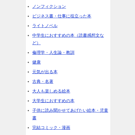
ノンフィクション
ビジネス書・仕事に役立った本
ライトノベル
中学生におすすめの本（読書感想文な
ど）
倫理学・人生論・教訓
健康
元気が出る本
古典・名著
大人も楽しめる絵本
大学生におすすめの本
子供に読み聞かせてあげたい絵本・児童
書
完結コミック・漫画