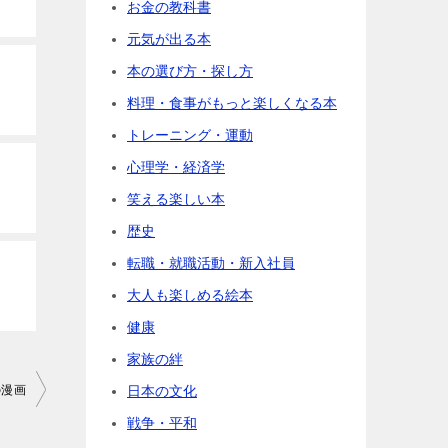
お金の教科書
元気が出る本
本の選び方・探し方
料理・食事がもっと楽しくなる本
トレーニング・運動
心理学・経済学
笑える楽しい本
歴史
転職・就職活動・新入社員
大人も楽しめる絵本
健康
家族の絆
の漫画
日本の文化
戦争・平和