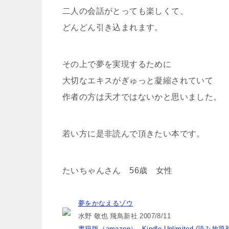
二人の会話がとっても楽しくて、
どんどん引き込まれます。
その上で夢を実現するために
大切なエキスがぎゅっと凝縮されていて
作者の方は天才ではないかと思いました。
若い方に是非読んで頂きたい本です。
たいちゃんさん 56歳 女性
夢をかなえるゾウ
水野 敬也 飛鳥新社 2007/8/11
書籍版（amazon）
Kindle Unlimited (読み