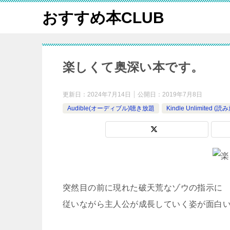
おすすめ本CLUB
楽しくて奥深い本です。
更新日：
2024年7月14日
公開日：
2019年7月8日
Audible(オーディブル)聴き放題
Kindle Unlimited 
突然目の前に現れた破天荒なゾウの指示に
従いながら主人公が成長していく姿が面白