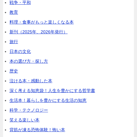
戦争・平和
教育
料理・食事がもっと楽しくなる本
新刊（2025年、2026年発行）
旅行
日本の文化
本の選び方・探し方
歴史
泣ける本・感動した本
深く考える知恵袋！人生を豊かにする哲学書
生活本！暮らしを豊かにする生活の知恵
科学・テクノロジー
笑える楽しい本
背筋が凍る恐怖体験！怖い本