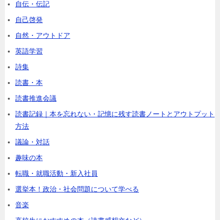
自伝・伝記
自己啓発
自然・アウトドア
英語学習
詩集
読書・本
読書推進会議
読書記録｜本を忘れない・記憶に残す読書ノートとアウトプット
方法
議論・対話
趣味の本
転職・就職活動・新入社員
選挙本！政治・社会問題について学べる
音楽