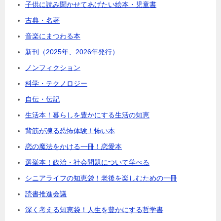
子供に読み聞かせてあげたい絵本・児童書
古典・名著
音楽にまつわる本
新刊（2025年、2026年発行）
ノンフィクション
科学・テクノロジー
自伝・伝記
生活本！暮らしを豊かにする生活の知恵
背筋が凍る恐怖体験！怖い本
恋の魔法をかける一冊！恋愛本
選挙本！政治・社会問題について学べる
シニアライフの知恵袋！老後を楽しむための一冊
読書推進会議
深く考える知恵袋！人生を豊かにする哲学書