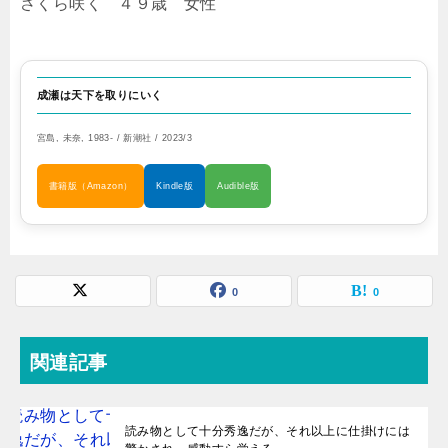
さくら咲く ４９歳 女性
成瀬は天下を取りにいく
宮島, 未奈, 1983- / 新潮社 / 2023/3
書籍版（Amazon）
Kindle版
Audible版
0
0
関連記事
読み物として十分秀逸だが、それ以上に仕掛けには