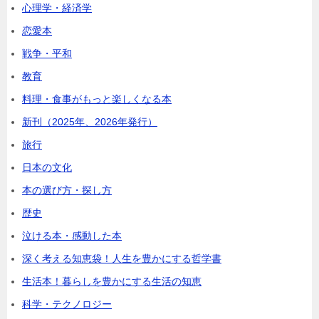
心理学・経済学
恋愛本
戦争・平和
教育
料理・食事がもっと楽しくなる本
新刊（2025年、2026年発行）
旅行
日本の文化
本の選び方・探し方
歴史
泣ける本・感動した本
深く考える知恵袋！人生を豊かにする哲学書
生活本！暮らしを豊かにする生活の知恵
科学・テクノロジー