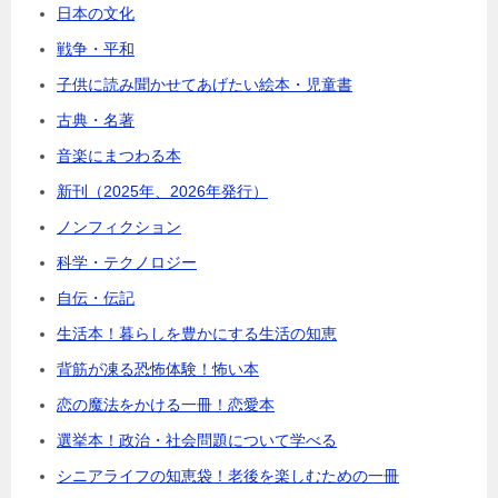
日本の文化
戦争・平和
子供に読み聞かせてあげたい絵本・児童書
古典・名著
音楽にまつわる本
新刊（2025年、2026年発行）
ノンフィクション
科学・テクノロジー
自伝・伝記
生活本！暮らしを豊かにする生活の知恵
背筋が凍る恐怖体験！怖い本
恋の魔法をかける一冊！恋愛本
選挙本！政治・社会問題について学べる
シニアライフの知恵袋！老後を楽しむための一冊