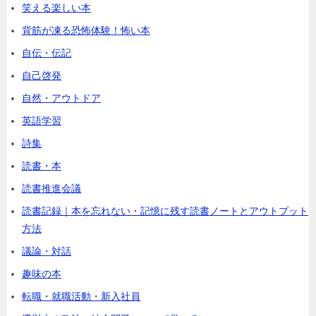
笑える楽しい本
背筋が凍る恐怖体験！怖い本
自伝・伝記
自己啓発
自然・アウトドア
英語学習
詩集
読書・本
読書推進会議
読書記録｜本を忘れない・記憶に残す読書ノートとアウトプット
方法
議論・対話
趣味の本
転職・就職活動・新入社員