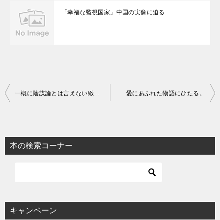
「幸福な監視国家」中国の実像に迫る
投
一概に陰謀論とは言えない緻密な調査ノンフィクション
愛にあふれた物語にひたる。
稿
ナ
ビ
本の検索コーナー
ゲ
ー
シ
ョ
キャンペーン
ン