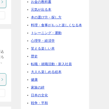
お金の教科書
元気が出る本
本の選び方・探し方
料理・食事がもっと楽しくなる本
トレーニング・運動
心理学・経済学
笑える楽しい本
い込
歴史
類も
ん。
転職・就職活動・新入社員
大人も楽しめる絵本
健康
家族の絆
日本の文化
戦争・平和