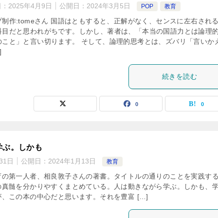
日：
2025年4月9日
公開日：
2024年3月5日
POP
教育
プ制作:tomeさん 国語はともすると、正解がなく、センスに左右され
科目だと思われがちです。しかし、著者は、「本当の国語力とは論理
のこと」と言い切ります。 そして、論理的思考とは、ズバリ「言いか
]
続きを読む
0
0
学ぶ。しかも
31日
公開日：
2024年1月13日
教育
育の第一人者、相良敦子さんの著書。タイトルの通りのことを実践す
の真髄を分かりやすくまとめている。人は動きながら学ぶ。しかも、
、この本の中心だと思います。それを豊富 […]