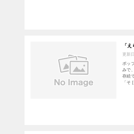
「え
更新
ポッ
みで
存続
「そ [