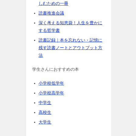
しむための一冊
読書推進会議
深く考える知恵袋！人生を豊かに
する哲学書
読書記録｜本を忘れない・記憶に
残す読書ノートとアウトプット方
法
学生さんにおすすめの本
小学校低学年
小学校高学年
中学生
高校生
大学生