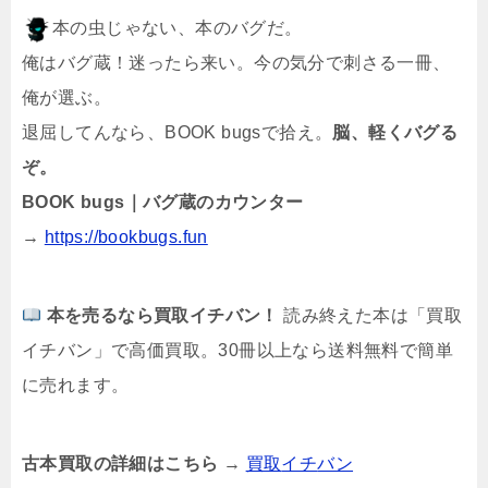
本の虫じゃない、本のバグだ。
俺はバグ蔵！迷ったら来い。今の気分で刺さる一冊、
俺が選ぶ。
退屈してんなら、BOOK bugsで拾え。
脳、軽くバグる
ぞ。
BOOK bugs｜バグ蔵のカウンター
→
https://bookbugs.fun
本を売るなら買取イチバン！
読み終えた本は「買取
イチバン」で高価買取。30冊以上なら送料無料で簡単
に売れます。
古本買取の詳細はこちら
→
買取
イチ
バン