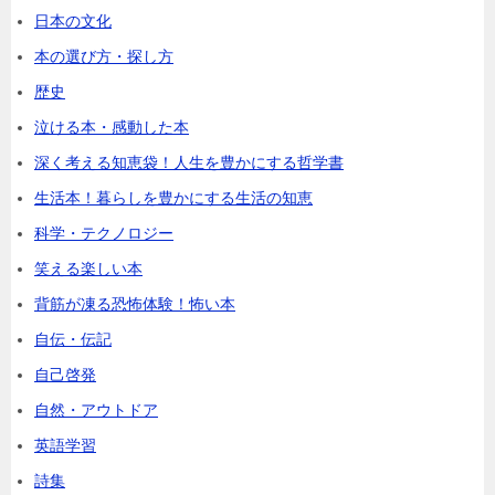
日本の文化
本の選び方・探し方
歴史
泣ける本・感動した本
深く考える知恵袋！人生を豊かにする哲学書
生活本！暮らしを豊かにする生活の知恵
科学・テクノロジー
笑える楽しい本
背筋が凍る恐怖体験！怖い本
自伝・伝記
自己啓発
自然・アウトドア
英語学習
詩集