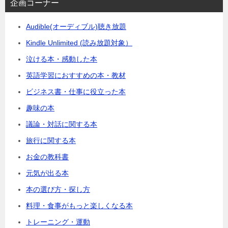
企画コーナー
Audible(オーディブル)聴き放題
Kindle Unlimited (読み放題対象）
泣ける本・感動した本
英語学習におすすめの本・教材
ビジネス書・仕事に役立った本
趣味の本
議論・対話に関する本
旅行に関する本
お金の教科書
元気が出る本
本の選び方・探し方
料理・食事がもっと楽しくなる本
トレーニング・運動