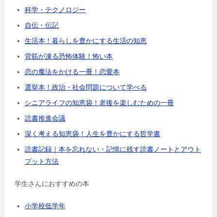
科学・テクノロジー
自伝・伝記
生活本！暮らしを豊かにする生活の知恵
背筋が凍る恐怖体験！怖い本
恋の魔法をかける一冊！恋愛本
選挙本！政治・社会問題について学べる
シニアライフの知恵袋！老後を楽しむための一冊
読書推進会議
深く考える知恵袋！人生を豊かにする哲学書
読書記録｜本を忘れない・記憶に残す読書ノートとアウト
プット方法
学生さんにおすすめの本
小学校低学年