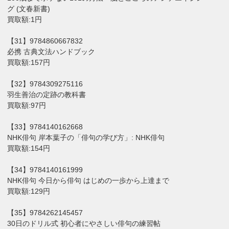
グ (文春新書)
買取額:1円
【31】9784860667832
必携 古典文法ハンドブック
買取額:157円
【32】9784309275116
羽生善治の定跡の教科書
買取額:97円
【33】9784140162668
NHK俳句 岸本葉子の「俳句の学び方」: NHK俳句
買取額:154円
【34】9784140161999
NHK俳句 今日から俳句 はじめの一歩から上達まで
買取額:129円
【35】9784262145457
30日のドリル式 初心者にやさしい俳句の練習帖