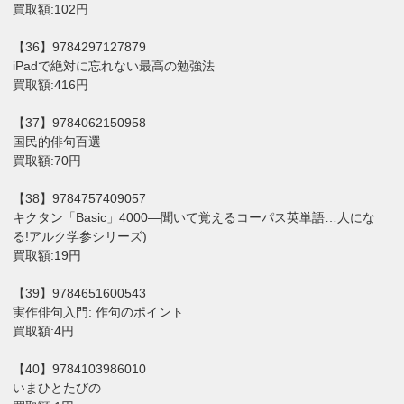
買取額:102円
【36】9784297127879
iPadで絶対に忘れない最高の勉強法
買取額:416円
【37】9784062150958
国民的俳句百選
買取額:70円
【38】9784757409057
キクタン「Basic」4000―聞いて覚えるコーパス英単語…人にな
る!アルク学参シリーズ)
買取額:19円
【39】9784651600543
実作俳句入門: 作句のポイント
買取額:4円
【40】9784103986010
いまひとたびの