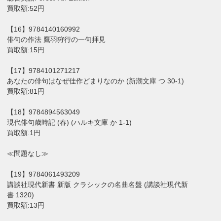
買取額:52円
【16】9784140160992
俳句の作法 鷹羽狩行の一句拝見
買取額:15円
【17】9784101271217
あなたの俳句はなぜ佳作どまりなのか (新潮文庫 つ 30-1)
買取額:81円
【18】9784894563049
現代俳句歳時記 (春) (ハルキ文庫 か 1-1)
買取額:1円
≪問題なし≫
【19】9784061493209
講談社現代新書 新版 クラシックの名曲名盤 (講談社現代新
書 1320)
買取額:13円