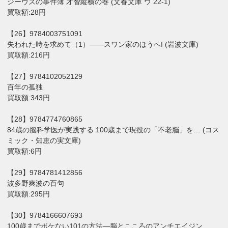
ジーヴズの事件簿 才智縦横の巻 (文春文庫 ウ 22-1)
買取額:28円
【26】9784003751091
失われた時を求めて（1）――スワン家のほうへI (岩波文庫)
買取額:216円
【27】9784102052129
百年の孤独
買取額:343円
【28】9784774760865
84歳の脳科学医が実践する 100歳まで現役の「不老脳」を… (コス
ミック・知恵の実文庫)
買取額:6円
【29】9784781412856
波多野爽波の百句
買取額:295円
【30】9784166607693
100歳までボケない101の方法―脳とこころのアンチエイジン