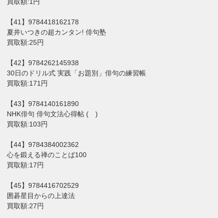
買取額:1円
【41】9784418162178
夏井いつきの超カンタン! 俳句塾
買取額:25円
【42】9784262145938
30日のドリル式 実践「お題別」俳句の練習帳
買取額:171円
【43】9784140161890
NHK俳句 俳句文法心得帖 ( )
買取額:103円
【44】9784384002362
心を鍛える禅のことば100
買取額:17円
【45】9784416702529
囲碁星目からの上達法
買取額:27円