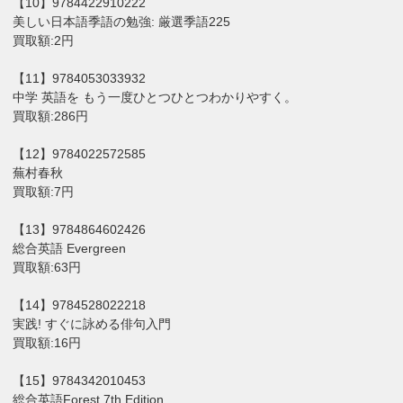
【10】9784422910222
美しい日本語季語の勉強: 厳選季語225
買取額:2円
【11】9784053033932
中学 英語を もう一度ひとつひとつわかりやすく。
買取額:286円
【12】9784022572585
蕪村春秋
買取額:7円
【13】9784864602426
総合英語 Evergreen
買取額:63円
【14】9784528022218
実践! すぐに詠める俳句入門
買取額:16円
【15】9784342010453
総合英語Forest 7th Edition