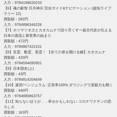
入力：9784198620233
【6】魂の叡智 日月神示:完全ガイド&ナビゲーション (超知ライブ
ラリー 12)
買取額：282円
入力：9784896344226
【7】ホツマツタヱとカタカムナで語り尽くすー超古代史が伝える
日本の源流と新世界の始まり
買取額：472円
入力：9784867422151
【8】言霊、数霊、形霊！ 【全ての扉を開ける鍵】カタカムナ
買取額：420円
入力：9784594090951
【9】日本国史(上)
買取額：43円
入力：9784814204649
【10】速習!ペンジュラム: 正答率100% ダウジングで直観力を開く
買取額：440円
入力：9784880863757
【11】知らないほうが……幸せかもしれない コロナワクチンの恐
ろしさ
買取額：163円