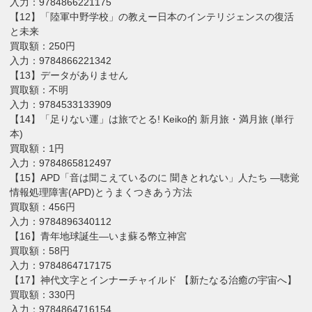
入力：9784866221175
【12】「陸軍中野学校」の教えー日本のインテリジェンスの復活
と未来
買取額：250円
入力：9784866221342
【13】データがありません
買取額：不明
入力：9784533133909
【14】「足りない運」は旅でとる! Keiko的 新月旅・満月旅 (単行
本)
買取額：1円
入力：9784865812497
【15】APD「音は聞こえているのに 聞きとれない」人たち ―聴覚
情報処理障害(APD)とうまくつきあう方法
買取額：456円
入力：9784896340112
【16】青年地球誕生―いま蘇る幣立神宮
買取額：58円
入力：9784864717175
【17】神代文字とインナーチャイルド 【新たなる治癒の宇宙へ】
買取額：330円
入力：9784864716154