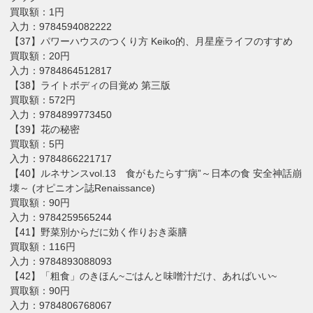
買取額：1円
入力：9784594082222
【37】パワーハウスのつくり方 Keiko的、月星座ライフのすすめ
買取額：20円
入力：9784864512817
【38】ライトボディの目覚め 第三版
買取額：572円
入力：9784899773450
【39】花の秘密
買取額：5円
入力：9784866221717
【40】ルネサンスvol.13 食がもたらす“病”～日本の食 安全神話崩
壊～ (オピニオン誌Renaissance)
買取額：90円
入力：9784259565244
【41】野菜別からだに効く作りおき薬膳
買取額：116円
入力：9784893088093
【42】「粗食」のきほん~ごはんと味噌汁だけ、あればいい~
買取額：90円
入力：9784806768067