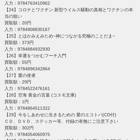
入力：9784763410962
【24】コロナとワクチン:新型ウイルス騒動の真相とワクチンの本
当の狙い
買取額：20円
入力：9784908830167
【25】とほかみえみため~神につながる究極のことだま~
買取額：373円
入力：9784884932930
【26】幸運をつかむフーチ入門
買取額：55円
入力：9784896342864
【27】愛の使者
買取額：29円
入力：9784522476161
【28】空海 黄金の言葉 (コスモ文庫)
買取額：1円
入力：9784864511322
【29】今をしあわせに生きるための 愛のエコトバ(CD付)
ＣＤ、ＤＶＤ、ステッカー等、付録の有無にご注意下さい
買取額：302円
入力：9784054060975