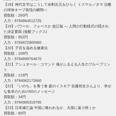
【18】神代文字はこうして余剰次元をひらく ミスマルノタマ 治癒
の球体オーブ発現の瞬間へ
買取額：250円
入力：9784864512725
【19】パワーか、フォースか 改訂版 ― 人間の行動様式の隠され
た決定要因 (覚醒ブックス)
買取額：952円
入力：9784872905960
【20】子宮を温める健康法
買取額：109円
入力：9784899764670
【21】アシュタール・コマンド 魂がふるえる人生のブループリン
ト
買取額：119円
入力：9784062172660
【22】「いのち」を養う食 森のイスキア 佐藤初女さんより、幸せ
な食卓のための50のメッセージ
買取額：34円
入力：9784905319795
【23】日本滅亡論 中国に喰われるか、大国に返り咲くか
買取額：80円