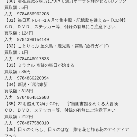
【30】潜在意識を味方につけて魅力オーラを輝かせるCDブック
買取額：5円
入力：9784636962208
【31】毎日耳トレ! ~1ヵ月で集中脳・記憶脳を鍛える~【CD付】
ＣＤ、ＤＶＤ、ステッカー等、付録の有無にご注意下さい
買取額：124円
入力：9784398154149
【32】ことりっぷ 屋久島・鹿児島・霧島 (旅行ガイド)
買取額：1円
入力：9784046017833
【33】ミラクル 奇跡の毎日が始まる
買取額：85円
入力：9784866220994
【34】新説・明治維新
買取額：318円
入力：9784864512688
【35】22を超えてゆけ CD付 ― 宇宙図書館をめぐる大冒険
ＣＤ、ＤＶＤ、ステッカー等、付録の有無にご注意下さい
買取額：212円
入力：9784877586010
【36】日々のくらし、日々のはな―贈る花と飾る花のアイディア
ブック