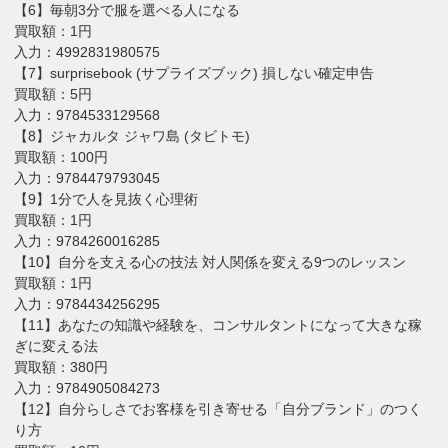
【6】毎朝3分で服を選べる人になる
買取額：1円
入力：4992831980575
【7】surprisebook (サプライズブック) 損しない確定申告
買取額：5円
入力：9784533129568
【8】ジャカルタ ジャワ島 (タビトモ)
買取額：100円
入力：9784479793045
【9】1分で人を見抜く心理術
買取額：1円
入力：9784260016285
【10】自分を支える心の技法 対人関係を変える9つのレッスン
買取額：1円
入力：9784434256295
【11】あなたの知識や経験を、コンサルタントになって大きな稼
ぎに変える法
買取額：380円
入力：9784905084273
【12】自分らしさでお客様を引き寄せる「自分ブランド」のつく
り方