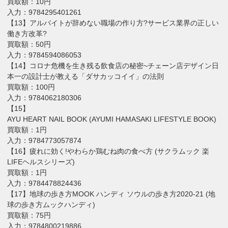
買取額：10円
入力：9784295401261
【13】アルバイトが辞めない職場の作り方?サービス業界の正しい
働き方改革?
買取額：50円
入力：9784594086053
【14】コロナ危機を生き残る飲食店の秘密~チェーン店デザイン日
本一の設計士が教える「ダサカッコイイ」の法則
買取額：100円
入力：9784062180306
【15】
AYU HEART NAIL BOOK (AYUMI HAMASAKI LIFESTYLE BOOK)
買取額：1円
入力：9784773057874
【16】疲れに効く!やわらか鶏むね肉の食べ方 (サクラムック 楽
LIFEヘルスシリーズ)
買取額：1円
入力：9784478824436
【17】地球の歩き方MOOK ハンディ ソウルの歩き方2020-21 (地
球の歩き方ムックハンディ)
買取額：75円
入力：9784800219886