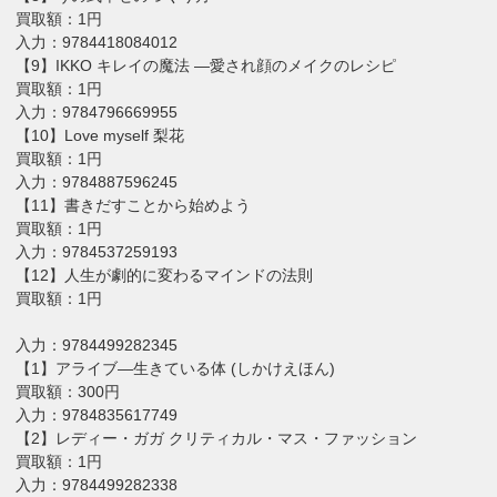
買取額：1円
入力：9784418084012
【9】IKKO キレイの魔法 ―愛され顔のメイクのレシピ
買取額：1円
入力：9784796669955
【10】Love myself 梨花
買取額：1円
入力：9784887596245
【11】書きだすことから始めよう
買取額：1円
入力：9784537259193
【12】人生が劇的に変わるマインドの法則
買取額：1円
入力：9784499282345
【1】アライブ―生きている体 (しかけえほん)
買取額：300円
入力：9784835617749
【2】レディー・ガガ クリティカル・マス・ファッション
買取額：1円
入力：9784499282338