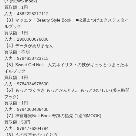
い (NEWS mook)
買取額：1円
入力：4582225217112
【3】マツエク「Beauty Style Book」■松風まつげエクステスタイ
ルブック
買取額：1円
入力：2900000076006
【4】データがありません
買取額：不明
入力：9784838723713
【5】Sweet Gel Nail 人気ネイリストの技がギュッとつまったネ
イルブック
買取額：1円
入力：9784334978600
【6】もっとつくおき もっとかんたん、もっとおいしい (美人時間
ブック)
買取額：1円
入力：9784063486438
【7】神宮麻実Nail-Book 奇跡の指先 (1週間MOOK)
買取額：50円
入力：9784776204794
【8】うの式幸せのつくり方