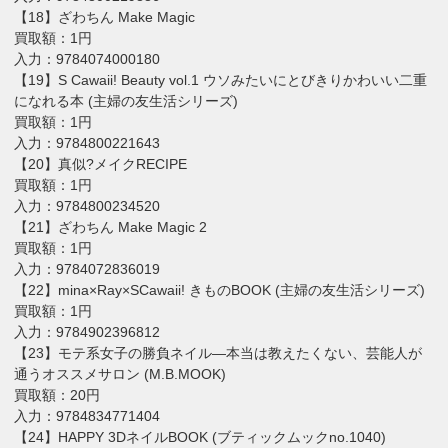
【18】ざわちん Make Magic
買取額：1円
入力：9784074000180
【19】S Cawaii! Beauty vol.1 ウソみたいにとびきりかわいい二重
になれる本 (主婦の友生活シリーズ)
買取額：1円
入力：9784800221643
【20】真似?メイクRECIPE
買取額：1円
入力：9784800234520
【21】ざわちん Make Magic 2
買取額：1円
入力：9784072836019
【22】mina×Ray×SCawaii! きものBOOK (主婦の友生活シリーズ)
買取額：1円
入力：9784902396812
【23】モテ系女子の勝負ネイル―本当は教えたくない、芸能人が
通うオススメサロン (M.B.MOOK)
買取額：20円
入力：9784834771404
【24】HAPPY 3DネイルBOOK (ブティックムックno.1040)