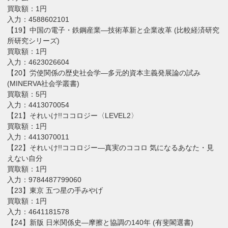
買取額：1円
入力：4588602101
【19】中国の電子・鉄鋼産業―技術革新と企業改革 (比較経済研究
所研究シリーズ)
買取額：1円
入力：4623026604
【20】労使関係の歴史社会学―多元的資本主義発展論の試み
(MINERVA社会学叢書)
買取額：5円
入力：4413070054
【21】それいけ!!ココロジー〈LEVEL2〉
買取額：1円
入力：4413070011
【22】それいけ!!ココロジー―真実のココロ 気になるあなた・見
えない自分
買取額：1円
入力：9784487799060
【23】東京 五つ星の手みやげ
買取額：1円
入力：4641181578
【24】新版 日米関係史―摩擦と協調の140年 (有斐閣選書)