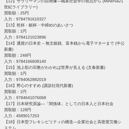
【12】サラリーマンの自画像―職業社会学の視点から (Minerva21
世紀ライブラリー)
買取額：25円
入力：9784791610327
【13】乾杯・献杯・中締めのあいさつ
買取額：1円
入力：9784121023896
【14】通貨の日本史 – 無文銀銭、富本銭から電子マネーまで (中公
新書)
買取額：248円
入力：9784166608140
【15】池上彰の宗教がわかれば世界が見える (文春新書)
買取額：1円
入力：9784062882019
【16】野心のすすめ (講談社現代新書)
買取額：1円
入力：9784641076068
【17】日本研究原論―「関係体」としての日本人と日本社会
買取額：128円
入力：4589017253
【18】日本型フレキシビリティの構造―企業社会と高密度労働シ
ステム