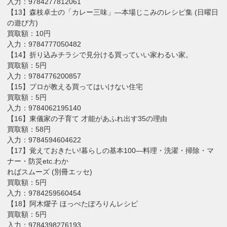
入力：9784277812061
【13】森枝卓士の「カレー三味」―本場じこみのレシピ集 (日曜日
の遊び方)
買取額：10円
入力：9784777050482
【14】折り込みチラシで見分ける買っていい家わるい家。
買取額：5円
入力：9784776200857
【15】プロが教える買ってはいけない住宅
買取額：5円
入力：9784062195140
【16】東儀家の子育て 才能があふれ出す35の理由
買取額：58円
入力：9784594604622
【17】覚えておきたい!暮らしの基本100―料理・洗濯・掃除・マ
ナー・防災etc.わか
ればスムーズ (別冊エッセ)
買取額：5円
入力：9784259560454
【18】阿木燿子 ほっぺたぽろりんレシピ
買取額：5円
入力：9784398276193