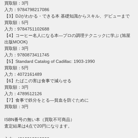
買取額：3円
入力：9784798217086
【3】DJがわかる・できる本 基礎知識からスキル、デビューまで
買取額：5円
入力：9784751102688
【4】コーヒー名人になる本―プロの調理テクニックに学ぶ (旭屋
出版MOOK)
買取額：3円
入力：9780873411745
【5】Standard Catalog of Cadillac: 1903-1990
買取額：5円
入力：4072161489
【6】たばこの害は食事で減らせる
買取額：3円
入力：4789512126
【7】食事で鉄分をとる―貧血を防ぐために
買取額：3円
ISBN番号の無い本（買取不可商品）
査定結果は4点で20円になります。