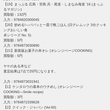
【19】まっぷる 広島・宮島 呉・尾道・しまなみ海道 ’16 (まっぷ
るマガジン)
買取額：132円
入力：9784820300045
【20】炒める!―パパッと一皿で晩ごはん (日テレムック 3分クッキ
ングおいしい食
卓シリーズ No. 5)
買取額：5円
入力：9784873030890
【21】新装版お菓子の本オレ (オレンジページCOOKING)
買取額：5円
ヤケのある本など
査定結果は7点で25円になります。
入力：9784873031941
【1】ケンタロウの基本のウチめし (オレンジページ
COOKING―Smile recipe)
買取額：3円
入力：9784872339628
【2】クイック・ジャパン (Vol.60)