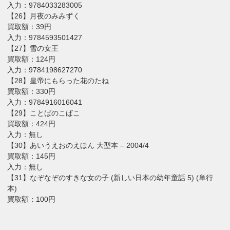
入力：9784033283005
【26】月夜のみみずく
買取額：39円
入力：9784593501427
【27】雪の女王
買取額：124円
入力：9784198627270
【28】皇帝にもらった花のたね
買取額：330円
入力：9784916016041
【29】ことばのこばこ
買取額：424円
入力：無し
【30】あいうえおのえほん 大型本 – 2004/4
買取額：145円
入力：無し
【31】なぞなぞのすきな女の子 (新しい日本の幼年童話 5) (単行
本)
買取額：100円